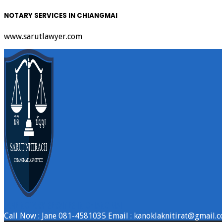
NOTARY SERVICES IN CHIANGMAI
www.sarutlawyer.com
Skip
to
content
JANE NOTARY SERVICES IN CHIANG MAI
Call Now : Jane 081-4581035 Email : kanoklaknitirat@gmail.